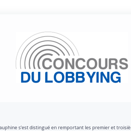
auphine s’est distingué en remportant les premier et troisi