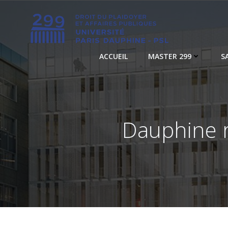
Aller
au
contenu
ACCUEIL
MASTER 299
S
Dauphine r